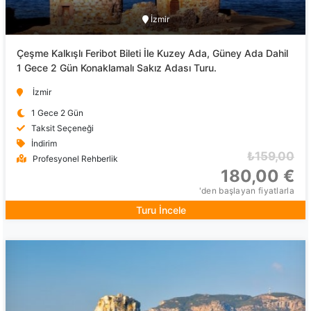
İzmir
Çeşme Kalkışlı Feribot Bileti İle Kuzey Ada, Güney Ada Dahil
1 Gece 2 Gün Konaklamalı Sakız Adası Turu.
İzmir
1 Gece 2 Gün
Taksit Seçeneği
İndirim
₺159,00
Profesyonel Rehberlik
180,00 €
'den başlayan fiyatlarla
Turu İncele