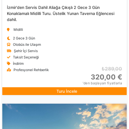
İzmir'den Servis Dahil Aliağa Çıkışlı 2 Gece 3 Gün
Konaklamalı Midilli Turu. Üstelik Yunan Taverna Eğlencesi
dahil.
Midilli
2 Gece 3 Gün
Otobüs ile Ulaşım
Şehir İçi Servis
Taksit Seçeneği
İndirim
₺289,00
Profesyonel Rehberlik
320,00 €
'den başlayan fiyatlarla
Turu İncele