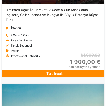
İzmir'den Uçak İle Hareketli 7 Gece 8 Gün Konaklamalı
İngiltere, Galler, İrlanda ve İskoçya İle Büyük Britanya Rüyası
Turu
İstanbul
7 Gece 8 Gün
Uçak ile Ulaşım
Taksit Seçeneği
İndirim
₺1.699,00
Profesyonel Rehberlik
1 900,00 €
'den başlayan fiyatlarla
Turu İncele