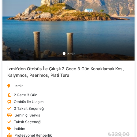
İzmir
İzmir'den Otobüs İle Çıkışlı 2 Gece 3 Gün Konaklamalı Kos,
Kalymnos, Pserimos, Plati Turu
İzmir
2 Gece 3 Gün
Otobüs ile Ulaşım
3 Taksit Seçeneği
Şehir İçi Servis
Taksit Seçeneği
İndirim
₺329,00
Profesyonel Rehberlik