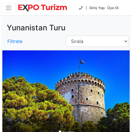
|
Giriş Yap
Üye Ol
Yunanistan Turu
Filtrele