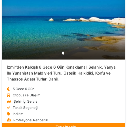
İzmir'den Kalkışlı 6 Gece 6 Gün Konaklamalı Selanik, Yanya
İle Yunanistan Maldivleri Turu. Üstelik Halkidiki, Korfu ve
Thassos Adası Turları Dahil.
5 Gece 6 Gün
Otobüs ile Ulaşım
Şehir İçi Servis
Taksit Seçeneği
İndirim
Profesyonel Rehberlik
Turu İncele