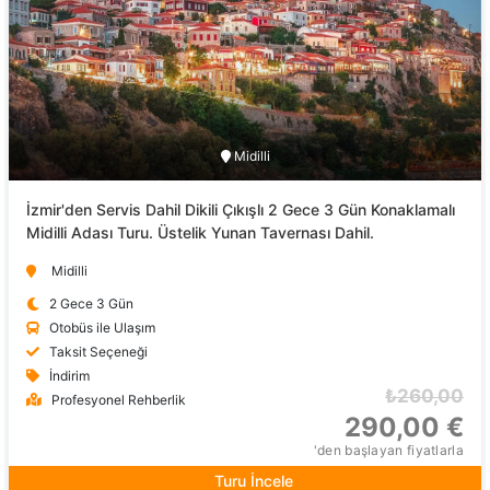
Midilli
İzmir'den Servis Dahil Dikili Çıkışlı 2 Gece 3 Gün Konaklamalı
Midilli Adası Turu. Üstelik Yunan Tavernası Dahil.
Midilli
2 Gece 3 Gün
Otobüs ile Ulaşım
Taksit Seçeneği
İndirim
₺260,00
Profesyonel Rehberlik
290,00 €
'den başlayan fiyatlarla
Turu İncele