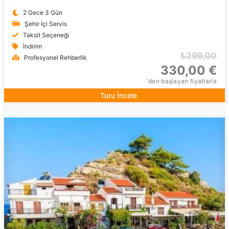
2 Gece 3 Gün
Şehir İçi Servis
Taksit Seçeneği
İndirim
₺299,00
Profesyonel Rehberlik
330,00 €
'den başlayan fiyatlarla
Turu İncele