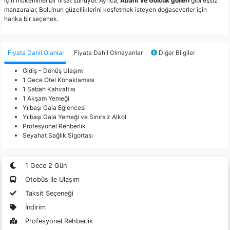
için mükemmel bir fırsat sunuyor. Ayrıca,
Abant ve Gölcük gölleri
gibi eşsiz
manzaralar, Bolu’nun güzelliklerini keşfetmek isteyen doğaseverler için
harika bir seçenek.
Fiyata Dahil Olanlar
Fiyata Dahil Olmayanlar
Diğer Bilgiler
Gidiş - Dönüş Ulaşım
1 Gece Otel Konaklaması
1 Sabah Kahvaltısı
1 Akşam Yemeği
Yılbaşı Gala Eğlencesi
Yılbaşı Gala Yemeği ve Sınırsız Alkol
Profesyonel Rehberlik
Seyahat Sağlık Sigortası
1 Gece 2 Gün
Otobüs ile Ulaşım
Taksit Seçeneği
İndirim
Profesyonel Rehberlik