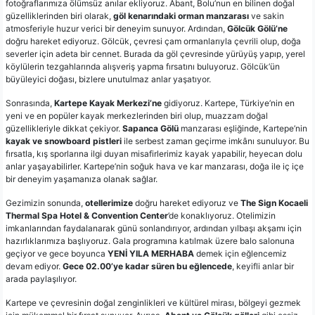
fotoğraflarımıza ölümsüz anılar ekliyoruz. Abant, Bolu’nun en bilinen doğal
güzelliklerinden biri olarak,
göl kenarındaki orman manzarası
ve sakin
atmosferiyle huzur verici bir deneyim sunuyor. Ardından,
Gölcük Gölü’ne
doğru hareket ediyoruz. Gölcük, çevresi çam ormanlarıyla çevrili olup, doğa
severler için adeta bir cennet. Burada da göl çevresinde yürüyüş yapıp, yerel
köylülerin tezgahlarında alışveriş yapma fırsatını buluyoruz. Gölcük’ün
büyüleyici doğası, bizlere unutulmaz anlar yaşatıyor.
Sonrasında,
Kartepe Kayak Merkezi’ne
gidiyoruz. Kartepe, Türkiye’nin en
yeni ve en popüler kayak merkezlerinden biri olup, muazzam doğal
güzellikleriyle dikkat çekiyor.
Sapanca Gölü
manzarası eşliğinde, Kartepe’nin
kayak ve snowboard pistleri
ile serbest zaman geçirme imkânı sunuluyor. Bu
fırsatla, kış sporlarına ilgi duyan misafirlerimiz kayak yapabilir, heyecan dolu
anlar yaşayabilirler. Kartepe’nin soğuk hava ve kar manzarası, doğa ile iç içe
bir deneyim yaşamanıza olanak sağlar.
Gezimizin sonunda,
otellerimize
doğru hareket ediyoruz ve
The Sign Kocaeli
Thermal Spa Hotel & Convention Center
’de konaklıyoruz. Otelimizin
imkanlarından faydalanarak günü sonlandırıyor, ardından yılbaşı akşamı için
hazırlıklarımıza başlıyoruz. Gala programına katılmak üzere balo salonuna
geçiyor ve gece boyunca
YENİ YILA MERHABA
demek için eğlencemiz
devam ediyor.
Gece 02.00’ye kadar süren bu eğlencede
, keyifli anlar bir
arada paylaşılıyor.
Kartepe ve çevresinin doğal zenginlikleri ve kültürel mirası, bölgeyi gezmek