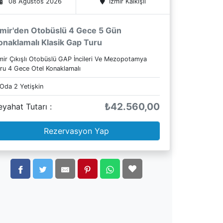
08 Ağustos 2026
İzmir
Kalkışlı
zmir'den Otobüslü 4 Gece 5 Gün
onaklamalı Klasik Gap Turu
mir Çıkışlı Otobüslü GAP İncileri Ve Mezopotamya
ru 4 Gece Otel Konaklamalı
 Oda
2
Yetişkin
₺42.560,00
eyahat Tutarı :
Rezervasyon Yap