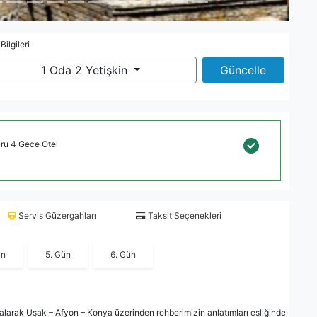
 Bilgileri
1 Oda 2 Yetişkin
Güncelle
uru 4 Gece Otel
Servis Güzergahları
Taksit Seçenekleri
ün
5. Gün
6. Gün
ri alarak Uşak – Afyon – Konya üzerinden rehberimizin anlatımları eşliğinde