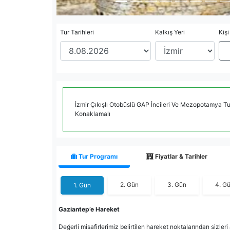
Tur Tarihleri
Kalkış Yeri
Kişi
İzmir Çıkışlı Otobüslü GAP İncileri Ve Mezopotamya T
Konaklamalı
Tur Programı
Fiyatlar & Tarihler
2. Gün
3. Gün
4. G
1. Gün
Gaziantep’e Hareket
Değerli misafirlerimiz belirtilen hareket noktalarından sizle