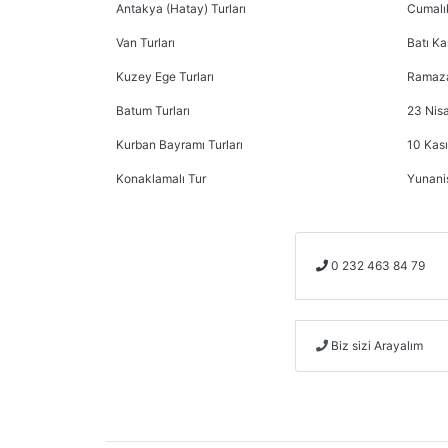
Antakya (Hatay) Turları
Cumalık
Van Turları
Batı Ka
Kuzey Ege Turları
Ramaza
Batum Turları
23 Nisa
Kurban Bayramı Turları
10 Kası
Konaklamalı Tur
Yunani
0 232 463 84 79
Biz sizi Arayalım