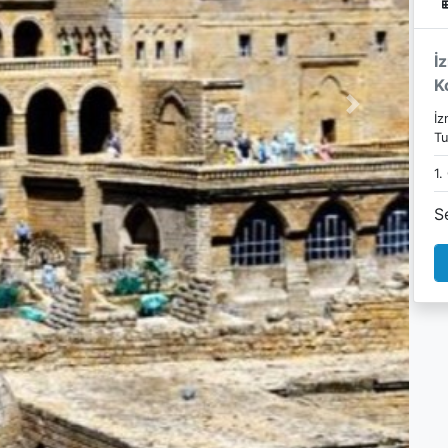
İ
K
Next
İz
Tu
1.
S