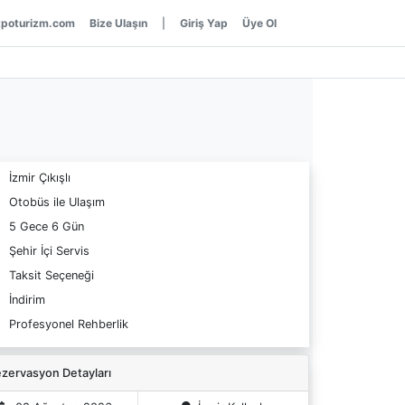
poturizm.com
Bize Ulaşın
|
Giriş Yap
Üye Ol
İzmir Çıkışlı
Otobüs ile Ulaşım
5 Gece 6 Gün
Şehir İçi Servis
Taksit Seçeneği
İndirim
Profesyonel Rehberlik
zervasyon Detayları