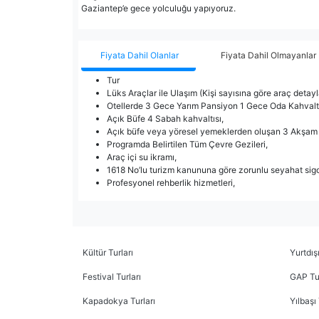
Gaziantep’e gece yolculuğu yapıyoruz.
Fiyata Dahil Olanlar
Fiyata Dahil Olmayanlar
Tur
Lüks Araçlar ile Ulaşım (Kişi sayısına göre araç detayl
Otellerde 3 Gece Yarım Pansiyon 1 Gece Oda Kahval
Açık Büfe 4 Sabah kahvaltısı,
Açık büfe veya yöresel yemeklerden oluşan 3 Akşam
Programda Belirtilen Tüm Çevre Gezileri,
Araç içi su ikramı,
1618 No’lu turizm kanununa göre zorunlu seyahat sigo
Profesyonel rehberlik hizmetleri,
Kültür Turları
Yurtdışı
Festival Turları
GAP Tur
Kapadokya Turları
Yılbaşı 