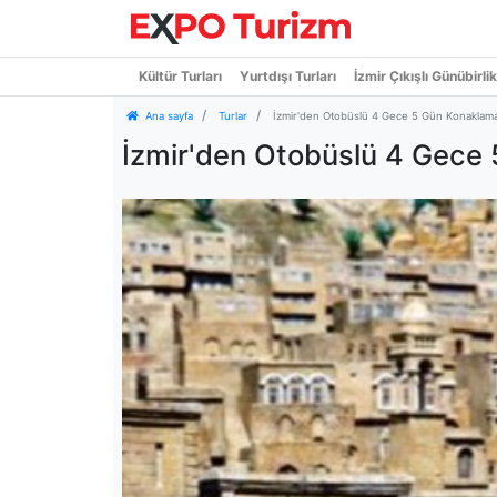
Kültür Turları
Yurtdışı Turları
İzmir Çıkışlı Günübirlik
Ana sayfa
Turlar
İzmir'den Otobüslü 4 Gece 5 Gün Konaklamal
İzmir'den Otobüslü 4 Gece 