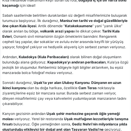
Kısa mesafede maksimum keşif sunan bu rota,
doğayla iç içe bir hafta sonu
kaçamağı
için ideal!
Sabah saatlerinde belirtilen duraklardan siz değerli misafirlerimizle buluşarak
turumuza başlıyoruz. İlk durağımız,
Manisa’nın tarihi ve doğal güzellikleriyle
öne çıkan Kula ilçesi
. Antik dönemde “
Katakekaumene
” yani “yanık ülke”
olarak anılan bu bölge,
volkanik arazi yapısı
ile dikkat çeker.
Tarihi Kula
Evleri
, Osmanlı sivil mimarisinin özgün örneklerini barındırır. Rengarenk
cepheli taş yapılar, dar sokaklar ve avlulu evler arasında keyifli bir yürüyüş
yapıyor, fotoğraf çekiyor ve hediyelik alışveriş için serbest zaman veriyoruz.
Ardından,
Kuladokya (Kula Peribacaları)
olarak bilinen doğal oluşumların
bulunduğu alana gidiyoruz.
Kapadokya’yı andıran peribacaları
, Kula’ya özgü
jeolojik bir oluşumdur. Rehberimiz bölgeyle ilgili bilgiler aktarırken, bu eşsiz
manzarada bolca fotoğraf molası veriyoruz.
Sonraki durağımız,
Uşak’ta yer alan Ulubey Kanyonu
.
Dünyanın en uzun
ikinci kanyonu
olan bu doğa harikası, özellikle
Cam Teras
noktasıyla
ziyaretçilerine eşsiz bir manzara sunar. Burada serbest zaman veriyor,
dileyen misafirlerimiz çay veya kahvelerini yudumlayarak manzaranın tadını
çıkarabiliyor.
Kanyon gezisinin ardından
Uşak şehir merkezine geçerek öğle yemeği
molası
veriyoruz. Yerel bir restoranda
Uşak mutfağının lezzetleriyle tanışma
fırsatı
buluyoruz. Öğle yemeğinden sonra,
Gediz Nehri’nin milyonlarca yılda
oluşturduğu etkileyici bir doğal anıt olan Taşyaran Vadisi’ne
geçiyoruz.