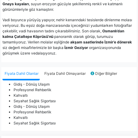
Gnays kayaları
, suyun erozyon gücüyle şekillenmiş renkli ve katmanlı
görünümleriyle göz kamaştırır.
Vadi boyunca yürüyüş yapıyor, nehir kenarındaki tesislerde dinlenme molası
veriyoruz. Bu eşsiz doğa manzarasında içeceğinizi yudumlarken fotoğraflar
çekebilir, vadi havasının tadını çıkarabilirsiniz. Son olarak,
Osmanlı’dan
kalma Çataltepe Köprüsü’nü
panoramik olarak görüp, turumuzu
tamamlıyoruz. Verilen molalar eşliğinde
akşam saatlerinde İzmir’e dönerek
siz değerli misafirlerimizle bir başka
İzmir Geziyor
organizasyonunda
görüşmek üzere vedalaşıyoruz.
Fiyata Dahil Olanlar
Fiyata Dahil Olmayanlar
Diğer Bilgiler
Gidiş - Dönüş Ulaşım
Profesyonel Rehberlik
Kahvaltı
Seyahat Sağlık Sigortası
Gidiş - Dönüş Ulaşım
Profesyonel Rehberlik
Kahvaltı
Seyahat Sağlık Sigortası