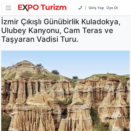
|
Giriş Yap
Üye Ol
İzmir Çıkışlı Günübirlik Kuladokya,
Ulubey Kanyonu, Cam Teras ve
Taşyaran Vadisi Turu.
Previous
Next