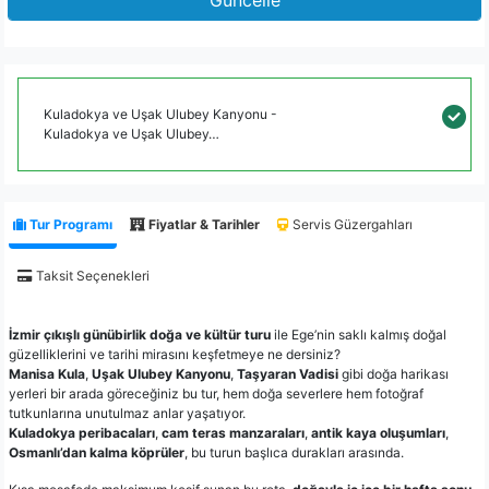
Güncelle
Kuladokya ve Uşak Ulubey Kanyonu -
Kuladokya ve Uşak Ulubey…
Tur Programı
Fiyatlar & Tarihler
Servis Güzergahları
Taksit Seçenekleri
İzmir çıkışlı günübirlik doğa ve kültür turu
ile Ege’nin saklı kalmış doğal
güzelliklerini ve tarihi mirasını keşfetmeye ne dersiniz?
Manisa Kula
,
Uşak Ulubey Kanyonu
,
Taşyaran Vadisi
gibi doğa harikası
yerleri bir arada göreceğiniz bu tur, hem doğa severlere hem fotoğraf
tutkunlarına unutulmaz anlar yaşatıyor.
Kuladokya peribacaları
,
cam teras manzaraları
,
antik kaya oluşumları
,
Osmanlı’dan kalma köprüler
, bu turun başlıca durakları arasında.