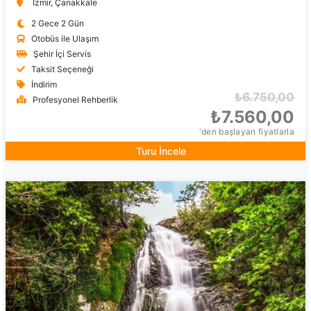
İzmir, Çanakkale
2 Gece 2 Gün
Otobüs ile Ulaşım
Şehir İçi Servis
Taksit Seçeneği
İndirim
₺6.750,00
Profesyonel Rehberlik
₺7.560,00
'den başlayan fiyatlarla
Turu İncele