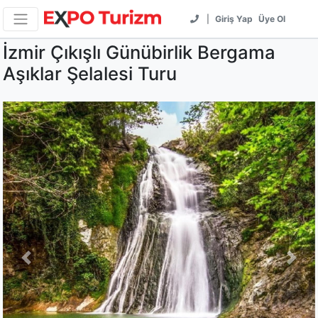
|
Giriş Yap
Üye Ol
İzmir Çıkışlı Günübirlik Bergama
Aşıklar Şelalesi Turu
Previous
Next