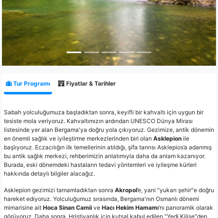
Tur Programı
Fiyatlar & Tarihler
Sabah yolculuğumuza başladıktan sonra, keyifli bir kahvaltı için uygun bir
tesiste mola veriyoruz. Kahvaltımızın ardından UNESCO Dünya Mirası
listesinde yer alan Bergama'ya doğru yola çıkıyoruz. Gezimize, antik dönemin
en önemli sağlık ve iyileştirme merkezlerinden biri olan
Asklepion
ile
başlıyoruz. Eczacılığın ilk temellerinin atıldığı, şifa tanrısı Asklepios’a adanmış
bu antik sağlık merkezi, rehberimizin anlatımıyla daha da anlam kazanıyor.
Burada, eski dönemdeki hastaların tedavi yöntemleri ve iyileşme kürleri
hakkında detaylı bilgiler alacağız.
Asklepion gezimizi tamamladıktan sonra
Akropol
’e, yani "yukarı şehir"e doğru
hareket ediyoruz. Yolculuğumuz sırasında, Bergama'nın Osmanlı dönemi
mimarisine ait
Hoca Sinan Camii
ve
Hacı Hekim Hamamı
’nı panoramik olarak
görüyoruz. Daha sonra, Hristiyanlık için kutsal kabul edilen "Yedi Kilise"den