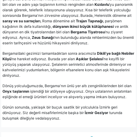
biri olan ve adını yapı taşlarının kırmızı renginden alan
Kızılavlu
’yu panoramik
olarak görerek, teleferik istasyonuna ulaşıyoruz. Kısa bir teleferik yolculuğu
sonrasında Bergama'nın zirvesine ulaşıyoruz. Burada, Helenistik döneme ait
saray ve su sarnıçları
, Roma dönemine ait
Trajan Tapınağı
, parşömen
kağıdının ilk defa kullanıldığı,
dünyanın ikinci büyük kütüphanesi
ve antik
dünyanın en dik tiyatrolarından biri olan
Bergama Tiyatrosu
’nu ziyaret
ediyoruz. Ayrıca,
Zeus Sunağı
’nın bulunduğu alanda rehberimizden bu önemli
eserin tarihçesini ve hüzünlü hikayesini dinliyoruz.
Bergama’daki gezimizi tamamladıktan sonra aracımızla
Dikili’ye bağlı Nebiler
Köyü
’ne hareket ediyoruz. Burada yer alan
Aşıklar Şelalesi
’ne keyifli bir
yürüyüş yaparak ulaşıyoruz. Şelalenin serinletici atmosferinde dinleniyor ve
kahvelerimizi yudumlarken, bölgenin efsanelere konu olan aşk hikayelerini
dinliyoruz.
Dönüş yolculuğumuzda, Bergama'nın ünlü yer altı zenginliklerinden biri olan
Onyx taşlarının
işlendiği bir atölyeye uğruyoruz. Onyx ustalarının anlatımları
eşliğinde el emeği ürünleri inceliyor ve alışveriş yapma imkanı buluyoruz.
Günün sonunda, yaklaşık bir buçuk saatlik bir yolculukla İzmir’e geri
dönüyoruz. Siz değerli misafirlerimizle başka bir
İzmir Geziyor
turunda
buluşmak dileğiyle vedalaşıyoruz.