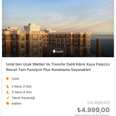
İzmir
İzmir'den Uçak Biletleri Ve Transfer Dahil Kıbrıs Kaya Palazzo
Resort Tam Pansiyon Plus Konaklama Seçenekleri
İzmir
2 Gece 3 Gün
3 Gece 4 Gün
Taksit Seçeneği
₺4.999,00
İndirim
₺4.999,00
'den başlayan fiyatlarla