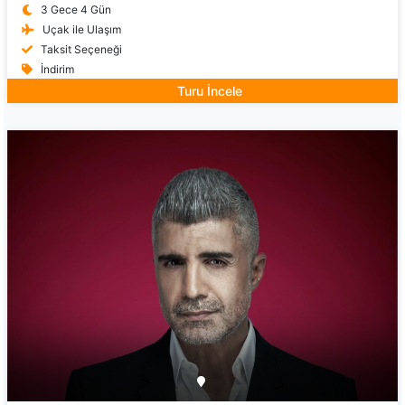
3 Gece 4 Gün
Uçak ile Ulaşım
Taksit Seçeneği
İndirim
Turu İncele