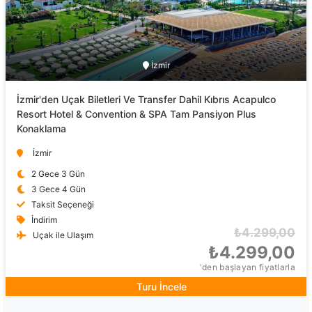
İzmir
İzmir'den Uçak Biletleri Ve Transfer Dahil Kıbrıs Acapulco
Resort Hotel & Convention & SPA Tam Pansiyon Plus
Konaklama
İzmir
2 Gece 3 Gün
3 Gece 4 Gün
Taksit Seçeneği
İndirim
₺4.299,00
Uçak ile Ulaşım
₺4.299,00
'den başlayan fiyatlarla
Turu İncele