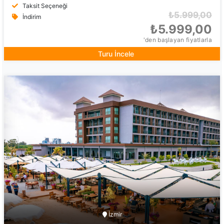
Taksit Seçeneği
₺5.999,00
İndirim
₺5.999,00
'den başlayan fiyatlarla
Turu İncele
İzmir