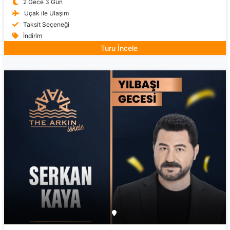
2 Gece 3 Gün
Uçak ile Ulaşım
Taksit Seçeneği
İndirim
Turu İncele