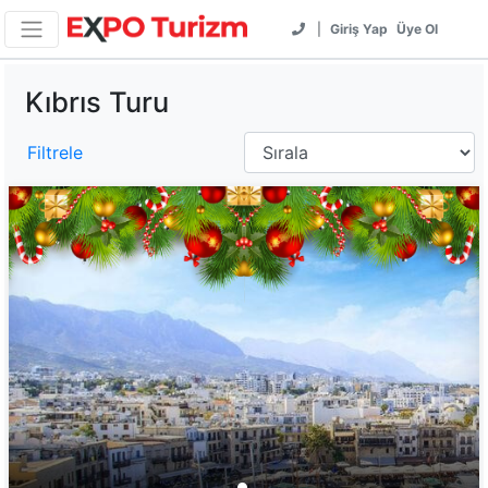
|
Giriş Yap
Üye Ol
Kıbrıs Turu
Filtrele