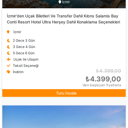
İzmir
İzmir'den Uçak Biletleri Ve Transfer Dahil Kıbrıs Salamis Bay
Conti Resort Hotel Ultra Herşey Dahil Konaklama Seçenekleri
İzmir
2 Gece 3 Gün
3 Gece 4 Gün
5 Gece 6 Gün
Uçak ile Ulaşım
Taksit Seçeneği
₺4.399,00
İndirim
₺4.399,00
'den başlayan fiyatlarla
Turu İncele