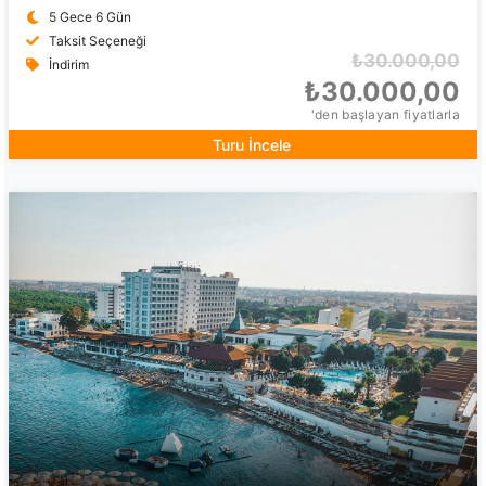
5 Gece 6 Gün
Taksit Seçeneği
₺30.000,00
İndirim
₺30.000,00
'den başlayan fiyatlarla
Turu İncele