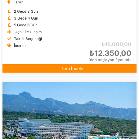
İzmir
2 Gece 3 Gün
3 Gece 4 Gün
5 Gece 6 Gün
Uçak ile Ulaşım
Taksit Seçeneği
₺15.000,00
İndirim
₺12.350,00
'den başlayan fiyatlarla
Turu İncele