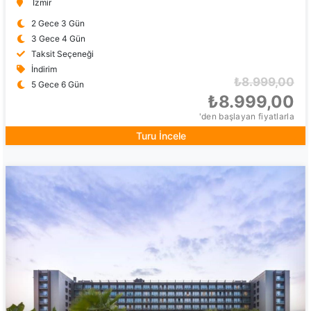
İzmir
2 Gece 3 Gün
3 Gece 4 Gün
Taksit Seçeneği
İndirim
₺8.999,00
5 Gece 6 Gün
₺8.999,00
'den başlayan fiyatlarla
Turu İncele