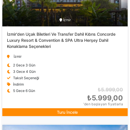
İzmir
İzmir'den Uçak Biletleri Ve Transfer Dahil Kıbrıs Concorde
Luxury Resort & Convention & SPA Ultra Herşey Dahil
Konaklama Seçenekleri
İzmir
2 Gece 3 Gün
3 Gece 4 Gün
Taksit Seçeneği
İndirim
₺5.999,00
5 Gece 6 Gün
₺5.999,00
'den başlayan fiyatlarla
Turu İncele