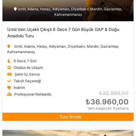
İzmir, Adana, Hatay, Adıyaman, Diyarbakır, Mardin, Gaziantep,
Kahramanmaraş
İzmir'den Uçaklı Çıkışlı 6 Gece 7 Gün Büyük GAP & Doğu
Anadolu Turu
İzmir, Adana, Hatay, Adıyaman, Diyarbakır, Mardin, Gaziantep,
Kahramanmaraş
6 Gece 7 Gün
Otobüs ile Ulaşım
Şehir İçi Servis
Taksit Seçeneği
İndirim
₺32.999,00
Profesyonel Rehberlik
₺36.960,00
'den başlayan fiyatlarla
Turu İncele