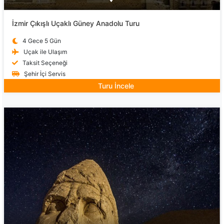
İzmir Çıkışlı Uçaklı Güney Anadolu Turu
4 Gece 5 Gün
Uçak ile Ulaşım
Taksit Seçeneği
Şehir İçi Servis
Turu İncele