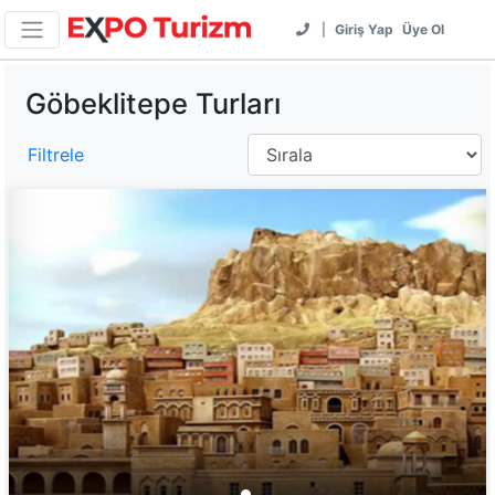
|
Giriş Yap
Üye Ol
Göbeklitepe Turları
Filtrele