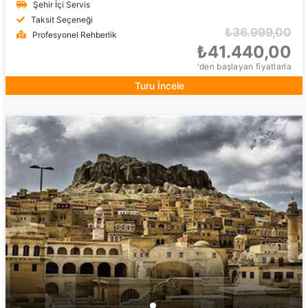
Şehir İçi Servis
Taksit Seçeneği
₺36.999,00
Profesyonel Rehberlik
₺41.440,00
'den başlayan fiyatlarla
Turu İncele