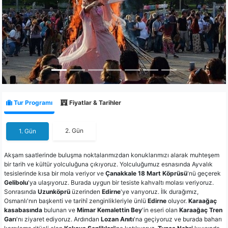
Tur Programı
Fiyatlar & Tarihler
2. Gün
1. Gün
Akşam saatlerinde buluşma noktalarımızdan konuklarımızı alarak muhteşem
bir tarih ve kültür yolculuğuna çıkıyoruz. Yolculuğumuz esnasında Ayvalık
tesislerinde kısa bir mola veriyor ve
Çanakkale 18 Mart Köprüsü
'nü geçerek
Gelibolu
'ya ulaşıyoruz. Burada uygun bir tesiste kahvaltı molası veriyoruz.
Sonrasında
Uzunköprü
üzerinden
Edirne
'ye varıyoruz. İlk durağımız,
Osmanlı'nın başkenti ve tarihî zenginlikleriyle ünlü
Edirne
oluyor.
Karaağaç
kasabasında
bulunan ve
Mimar Kemalettin Bey
'in eseri olan
Karaağaç Tren
Garı
'nı ziyaret ediyoruz. Ardından
Lozan Anıtı
'na geçiyoruz ve burada baharı