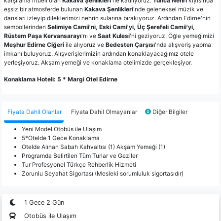
karşılama ritüeli olan
Kakava Şenlikleri'
ne katılıyoruz.
Tunca Nehri
kıyısında
eşsiz bir atmosferde bulunan
Kakava Şenlikleri
'nde geleneksel müzik ve
dansları izleyip dileklerimizi nehrin sularına bırakıyoruz. Ardından Edirne'nin
sembollerinden
Selimiye Camii'ni, Eski Cami'yi, Üç Şerefeli Camii'yi,
Rüstem Paşa Kervansarayı
'nı ve
Saat Kulesi
'ni geziyoruz. Öğle yemeğimizi
Meşhur Edirne Ciğeri
ile alıyoruz ve
Bedesten Çarşısı
'nda alışveriş yapma
imkanı buluyoruz. Alışverişlerimizin ardından konaklayacağımız otele
yerleşiyoruz. Akşam yemeği ve konaklama otelimizde gerçekleşiyor.
Konaklama Hoteli: 5 * Margi Otel Edirne
Fiyata Dahil Olanlar
Fiyata Dahil Olmayanlar
Diğer Bilgiler
Yeni Model Otobüs ile Ulaşım
5*Otelde 1 Gece Konaklama
Otelde Alınan Sabah Kahvaltısı (1) Akşam Yemeği (1)
Programda Belirtilen Tüm Turlar ve Geziler
Tur Profesyonel Türkçe Rehberlik Hizmeti
Zorunlu Seyahat Sigortası (Mesleki sorumluluk sigortasıdır)
1 Gece 2 Gün
Otobüs ile Ulaşım