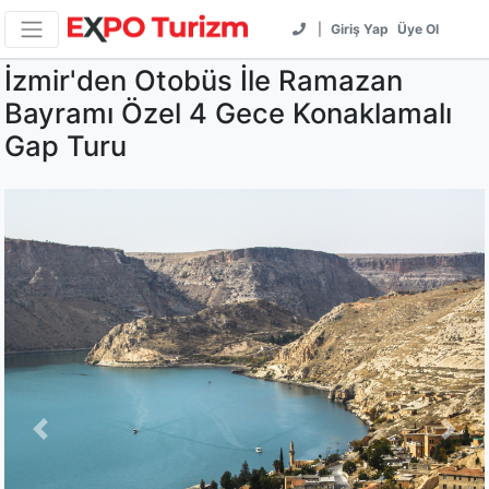
|
Giriş Yap
Üye Ol
İzmir'den Otobüs İle Ramazan
Bayramı Özel 4 Gece Konaklamalı
Gap Turu
Previous
Next