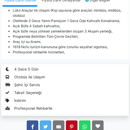
Fiyata Dahil Olanlar
Fiyata Dahil Olmayanlar
Diğer Bilgiler
Lüks Araçlar ile Ulaşım (Kişi sayısına göre araçlar; minibüs, midibüs,
otobüs)
Otellerde 3 Gece Yarım Pansiyon 1 Gece Oda Kahvaltı Konaklama,
Açık Büfe 4 Sabah kahvaltısı,
Açık büfe veya yöresel yemeklerden oluşan 3 Akşam yemeği,
Programda Belirtilen Tüm Çevre Gezileri,
Araç içi su ikramı,
1618 No’lu turizm kanununa göre zorunlu seyahat sigortası,
Profesyonel rehberlik hizmetleri,
4 Gece 5 Gün
Otobüs ile Ulaşım
Şehir İçi Servis
Taksit Seçeneği
İndirim
Profesyonel Rehberlik