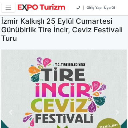
|
Giriş Yap
Üye Ol
İzmir Kalkışlı 25 Eylül Cumartesi
Günübirlik Tire İncir, Ceviz Festivali
Turu
Previous
Next